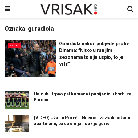
Oznaka:
guradiola
Guardiola nakon pobjede protiv
SPORT
Dinama: ”Nitko u ranijim
sezonama to nije uspio, to je
vrh!”
Hajduk utrpao pet komada i pobijedio u borbi za
Europu
(VIDEO) Užas u Poreču: Nijemci izazvali požar u
apartmanu, pa se smijali dok je gorio