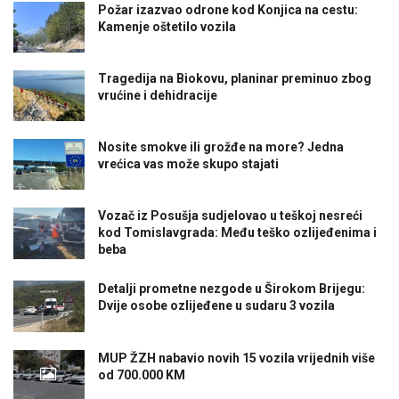
Požar izazvao odrone kod Konjica na cestu:
Kamenje oštetilo vozila
Tragedija na Biokovu, planinar preminuo zbog
vrućine i dehidracije
Nosite smokve ili grožđe na more? Jedna
vrećica vas može skupo stajati
Vozač iz Posušja sudjelovao u teškoj nesreći
kod Tomislavgrada: Među teško ozlijeđenima i
beba
Detalji prometne nezgode u Širokom Brijegu:
Dvije osobe ozlijeđene u sudaru 3 vozila
MUP ŽZH nabavio novih 15 vozila vrijednih više
od 700.000 KM