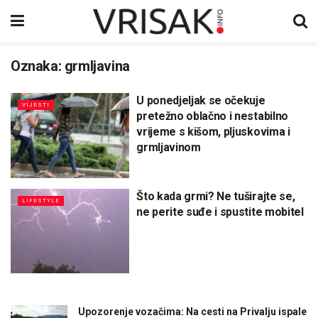
Oznaka:
grmljavina
U ponedjeljak se očekuje
VIJESTI
pretežno oblačno i nestabilno
vrijeme s kišom, pljuskovima i
grmljavinom
Što kada grmi? Ne tuširajte se,
LIFESTYLE
ne perite suđe i spustite mobitel
Upozorenje vozačima: Na cesti na Privalju ispale