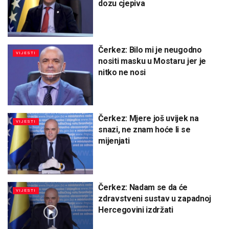
dozu cjepiva
Čerkez: Bilo mi je neugodno
VIJESTI
nositi masku u Mostaru jer je
nitko ne nosi
Čerkez: Mjere još uvijek na
VIJESTI
snazi, ne znam hoće li se
mijenjati
Čerkez: Nadam se da će
VIJESTI
zdravstveni sustav u zapadnoj
Hercegovini izdržati