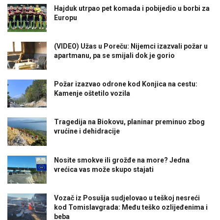
Hajduk utrpao pet komada i pobijedio u borbi za
Europu
(VIDEO) Užas u Poreču: Nijemci izazvali požar u
apartmanu, pa se smijali dok je gorio
Požar izazvao odrone kod Konjica na cestu:
Kamenje oštetilo vozila
Tragedija na Biokovu, planinar preminuo zbog
vrućine i dehidracije
Nosite smokve ili grožđe na more? Jedna
vrećica vas može skupo stajati
Vozač iz Posušja sudjelovao u teškoj nesreći
kod Tomislavgrada: Među teško ozlijeđenima i
beba