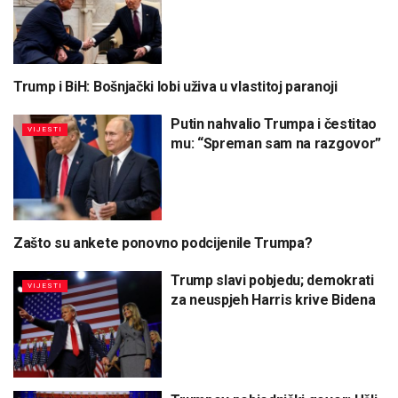
Trump i BiH: Bošnjački lobi uživa u vlastitoj paranoji
KOLUMNE / INTERVJU
Putin nahvalio Trumpa i čestitao
VIJESTI
mu: “Spreman sam na razgovor”
Zašto su ankete ponovno podcijenile Trumpa?
VIJESTI
Trump slavi pobjedu; demokrati
VIJESTI
za neuspjeh Harris krive Bidena