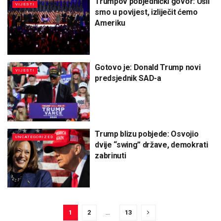
Trumpov pobjednički govor: Ušli
VIJESTI
smo u povijest, izliječit ćemo
Ameriku
Gotovo je: Donald Trump novi
VIJESTI
predsjednik SAD-a
Trump blizu pobjede: Osvojio
UNCATEGORIZED
dvije “swing” države, demokrati
zabrinuti
1
2
…
13