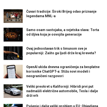
Čuvari tradicije: Široki Brijeg odao priznanje
legendama MNL-a
Samo osam sastojaka, a svjetska slava: Torta
od šljiva koja je osvojila generacije
Ovaj jednostavan trik s limunom sve je
popularniji: Zašto ga ljudi drže kraj kreveta?
OpenAI ukida dnevna ograničenja za besplatne
korisnike ChatGPT-a: Stižu novi modeli i
neograničeni razgovori
Veliki preokret u Kaliforniji: Hibridi prvi put
nadmašili električne automobile, Tesla i dalje
drži vrh
Pušenje i dalje veliki problem u EU: Objavljena