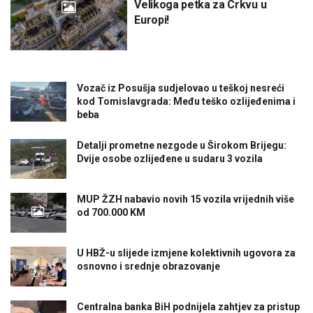
Velikoga petka za Crkvu u
Europi!
Vozač iz Posušja sudjelovao u teškoj nesreći
kod Tomislavgrada: Među teško ozlijeđenima i
beba
Detalji prometne nezgode u Širokom Brijegu:
Dvije osobe ozlijeđene u sudaru 3 vozila
MUP ŽZH nabavio novih 15 vozila vrijednih više
od 700.000 KM
U HBŽ-u slijede izmjene kolektivnih ugovora za
osnovno i srednje obrazovanje
Centralna banka BiH podnijela zahtjev za pristup