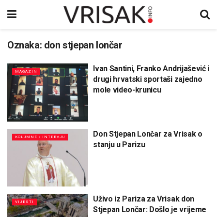
Oznaka:
don stjepan lončar
Ivan Santini, Franko Andrijašević i
MAGAZIN
drugi hrvatski sportaši zajedno
mole video-krunicu
Don Stjepan Lončar za Vrisak o
KOLUMNE / INTERVJU
stanju u Parizu
Uživo iz Pariza za Vrisak don
VIJESTI
Stjepan Lončar: Došlo je vrijeme