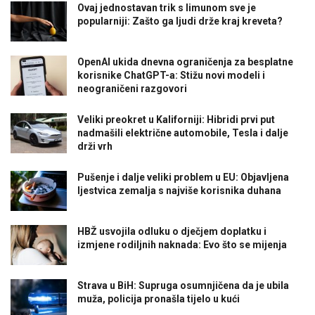
Ovaj jednostavan trik s limunom sve je
popularniji: Zašto ga ljudi drže kraj kreveta?
OpenAI ukida dnevna ograničenja za besplatne
korisnike ChatGPT-a: Stižu novi modeli i
neograničeni razgovori
Veliki preokret u Kaliforniji: Hibridi prvi put
nadmašili električne automobile, Tesla i dalje
drži vrh
Pušenje i dalje veliki problem u EU: Objavljena
ljestvica zemalja s najviše korisnika duhana
HBŽ usvojila odluku o dječjem doplatku i
izmjene rodiljnih naknada: Evo što se mijenja
Strava u BiH: Supruga osumnjičena da je ubila
muža, policija pronašla tijelo u kući