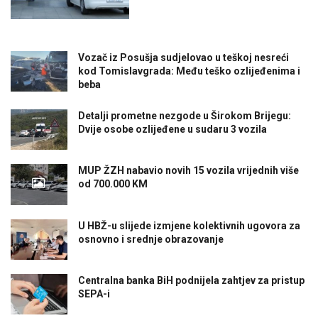
Vozač iz Posušja sudjelovao u teškoj nesreći
kod Tomislavgrada: Među teško ozlijeđenima i
beba
Detalji prometne nezgode u Širokom Brijegu:
Dvije osobe ozlijeđene u sudaru 3 vozila
MUP ŽZH nabavio novih 15 vozila vrijednih više
od 700.000 KM
U HBŽ-u slijede izmjene kolektivnih ugovora za
osnovno i srednje obrazovanje
Centralna banka BiH podnijela zahtjev za pristup
SEPA-i