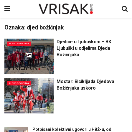
Oznaka:
djed božićnjak
Djedice u Ljubuškom – BK
HERCEGOVINA
Ljubuški u odjelima Djeda
Božićnjaka
Mostar: Biciklijada Djedova
HERCEGOVINA
Božićnjaka uskoro
Potpisani kolektivni ugovori u HBŽ-u, od