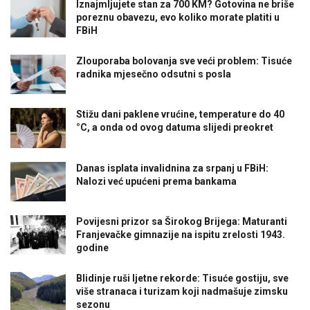
Iznajmljujete stan za 700 KM? Gotovina ne briše
poreznu obavezu, evo koliko morate platiti u
FBiH
Zlouporaba bolovanja sve veći problem: Tisuće
radnika mjesečno odsutni s posla
Stižu dani paklene vrućine, temperature do 40
°C, a onda od ovog datuma slijedi preokret
Danas isplata invalidnina za srpanj u FBiH:
Nalozi već upućeni prema bankama
Povijesni prizor sa Širokog Brijega: Maturanti
Franjevačke gimnazije na ispitu zrelosti 1943.
godine
Blidinje ruši ljetne rekorde: Tisuće gostiju, sve
više stranaca i turizam koji nadmašuje zimsku
sezonu