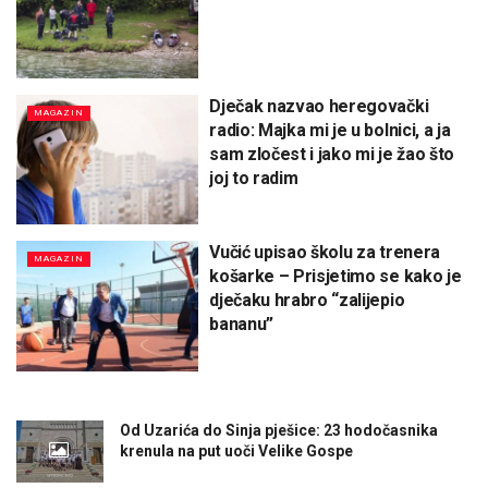
Dječak nazvao heregovački
MAGAZIN
radio: Majka mi je u bolnici, a ja
sam zločest i jako mi je žao što
joj to radim
Vučić upisao školu za trenera
MAGAZIN
košarke – Prisjetimo se kako je
dječaku hrabro “zalijepio
bananu”
Od Uzarića do Sinja pješice: 23 hodočasnika
krenula na put uoči Velike Gospe