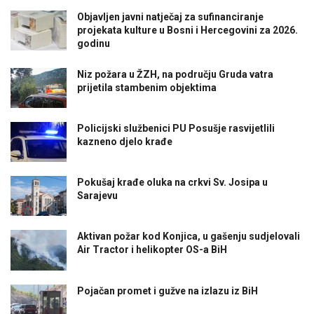
Objavljen javni natječaj za sufinanciranje
projekata kulture u Bosni i Hercegovini za 2026.
godinu
Niz požara u ŽZH, na području Gruda vatra
prijetila stambenim objektima
Policijski službenici PU Posušje rasvijetlili
kazneno djelo krađe
Pokušaj krađe oluka na crkvi Sv. Josipa u
Sarajevu
Aktivan požar kod Konjica, u gašenju sudjelovali
Air Tractor i helikopter OS-a BiH
Pojačan promet i gužve na izlazu iz BiH