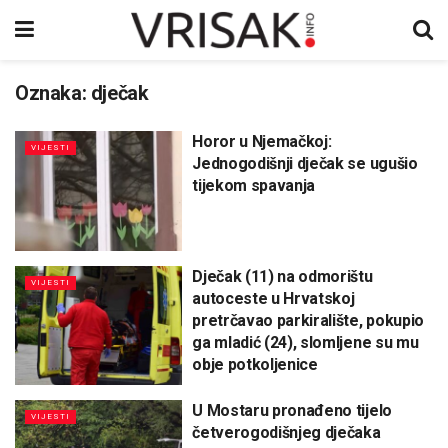
Oznaka:
dječak
Horor u Njemačkoj:
VIJESTI
Jednogodišnji dječak se ugušio
tijekom spavanja
Dječak (11) na odmorištu
VIJESTI
autoceste u Hrvatskoj
pretrčavao parkiralište, pokupio
ga mladić (24), slomljene su mu
obje potkoljenice
U Mostaru pronađeno tijelo
VIJESTI
četverogodišnjeg dječaka