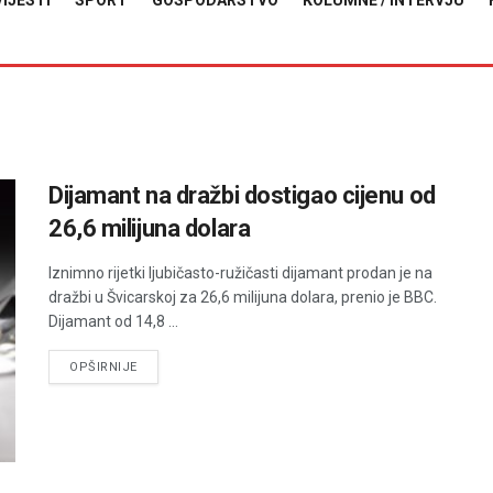
VIJESTI
SPORT
GOSPODARSTVO
KOLUMNE / INTERVJU
Dijamant na dražbi dostigao cijenu od
26,6 milijuna dolara
Iznimno rijetki ljubičasto-ružičasti dijamant prodan je na
dražbi u Švicarskoj za 26,6 milijuna dolara, prenio je BBC.
Dijamant od 14,8 ...
DETAILS
OPŠIRNIJE