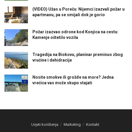
(VIDEO) Užas u Poreču: Nijemci izazvali požar u
apartmanu, pa se smijali dok je gorio
Požar izazvao odrone kod Konjica na cestu:
Kamenje oštetilo vozila
Tragedija na Biokovu, planinar preminuo zbog
vrućine i dehidracije
Nosite smokve ili grožđe na more? Jedna
vrećica vas može skupo stajati
Uvjeti korištenja
Marketing
Kontakt