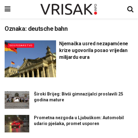
Oznaka:
deutsche bahn
Njemačka usred nezapamćene
GOSPODARSTVO
krize ugovorila posao vrijedan
milijardu eura
Široki Brijeg: Bivši gimnazijalci proslavili 25
godina mature
Prometna nezgoda u Ljubuškom: Automobil
udario pješaka, promet usporen