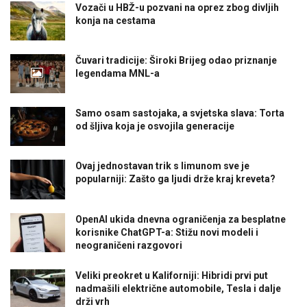
Vozači u HBŽ-u pozvani na oprez zbog divljih
konja na cestama
Čuvari tradicije: Široki Brijeg odao priznanje
legendama MNL-a
Samo osam sastojaka, a svjetska slava: Torta
od šljiva koja je osvojila generacije
Ovaj jednostavan trik s limunom sve je
popularniji: Zašto ga ljudi drže kraj kreveta?
OpenAI ukida dnevna ograničenja za besplatne
korisnike ChatGPT-a: Stižu novi modeli i
neograničeni razgovori
Veliki preokret u Kaliforniji: Hibridi prvi put
nadmašili električne automobile, Tesla i dalje
drži vrh