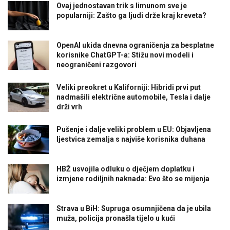
Ovaj jednostavan trik s limunom sve je
popularniji: Zašto ga ljudi drže kraj kreveta?
OpenAI ukida dnevna ograničenja za besplatne
korisnike ChatGPT-a: Stižu novi modeli i
neograničeni razgovori
Veliki preokret u Kaliforniji: Hibridi prvi put
nadmašili električne automobile, Tesla i dalje
drži vrh
Pušenje i dalje veliki problem u EU: Objavljena
ljestvica zemalja s najviše korisnika duhana
HBŽ usvojila odluku o dječjem doplatku i
izmjene rodiljnih naknada: Evo što se mijenja
Strava u BiH: Supruga osumnjičena da je ubila
muža, policija pronašla tijelo u kući