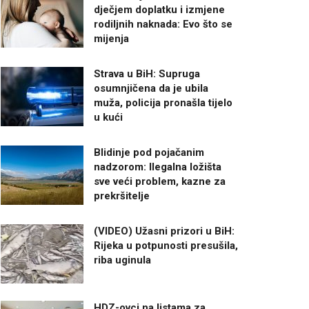
dječjem doplatku i izmjene
rodiljnih naknada: Evo što se
mijenja
Strava u BiH: Supruga
osumnjičena da je ubila
muža, policija pronašla tijelo
u kući
Blidinje pod pojačanim
nadzorom: Ilegalna ložišta
sve veći problem, kazne za
prekršitelje
(VIDEO) Užasni prizori u BiH:
Rijeka u potpunosti presušila,
riba uginula
HDZ-ovci na listama za