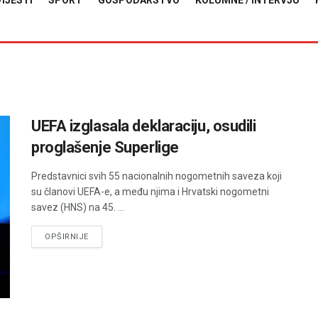
VIJESTI
SPORT
GOSPODARSTVO
KOLUMNE / INTERVJU
UEFA izglasala deklaraciju, osudili
proglašenje Superlige
Predstavnici svih 55 nacionalnih nogometnih saveza koji
su članovi UEFA-e, a među njima i Hrvatski nogometni
savez (HNS) na 45. ...
DETAILS
OPŠIRNIJE