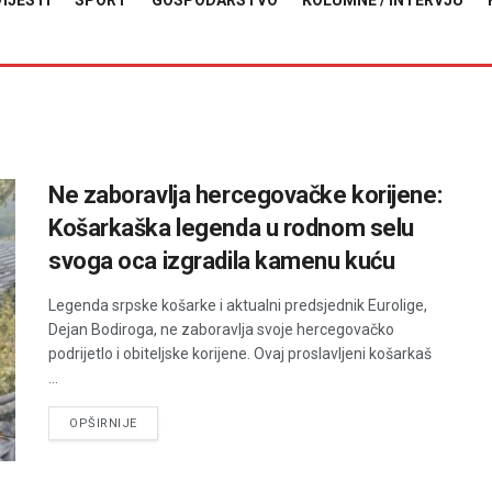
VIJESTI
SPORT
GOSPODARSTVO
KOLUMNE / INTERVJU
Ne zaboravlja hercegovačke korijene:
Košarkaška legenda u rodnom selu
svoga oca izgradila kamenu kuću
Legenda srpske košarke i aktualni predsjednik Eurolige,
Dejan Bodiroga, ne zaboravlja svoje hercegovačko
podrijetlo i obiteljske korijene. Ovaj proslavljeni košarkaš
...
DETAILS
OPŠIRNIJE