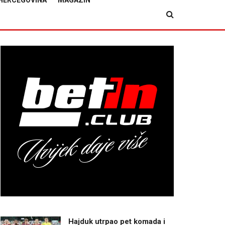
HERCEGOVINA
MAGAZIN
Hajduk utrpao pet komada i