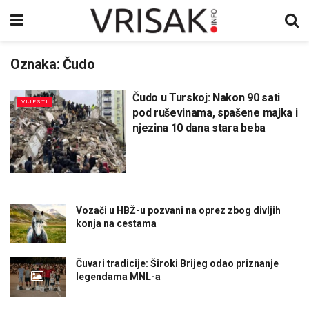
Oznaka:
Čudo
Čudo u Turskoj: Nakon 90 sati
VIJESTI
pod ruševinama, spašene majka i
njezina 10 dana stara beba
Vozači u HBŽ-u pozvani na oprez zbog divljih
konja na cestama
Čuvari tradicije: Široki Brijeg odao priznanje
legendama MNL-a