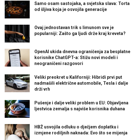
Samo osam sastojaka, a svjetska slava: Torta
od šljiva koja je osvojila generacije
Ovaj jednostavan trik s limunom sve je
popularniji: Zašto ga ljudi drže kraj kreveta?
OpenAI ukida dnevna ograničenja za besplatne
korisnike ChatGPT-a: Stižu novi modeli i
neograničeni razgovori
Veliki preokret u Kaliforniji: Hibridi prvi put
nadmašili električne automobile, Tesla i dalje
drži vrh
Pušenje i dalje veliki problem u EU: Objavljena
ljestvica zemalja s najviše korisnika duhana
HBŽ usvojila odluku o dječjem doplatku i
izmjene rodiljnih naknada: Evo što se mijenja