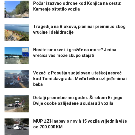
Požar izazvao odrone kod Konjica na cestu:
Kamenje oštetilo vozila
Tragedija na Biokovu, planinar preminuo zbog
vrućine i dehidracije
Nosite smokve ili grožđe na more? Jedna
vrećica vas može skupo stajati
Vozač iz Posušja sudjelovao u teškoj nesreći
kod Tomislavgrada: Među teško ozlijeđenima i
beba
Detalji prometne nezgode u Širokom Brijegu:
Dvije osobe ozlijeđene u sudaru 3 vozila
MUP ŽZH nabavio novih 15 vozila vrijednih više
od 700.000 KM