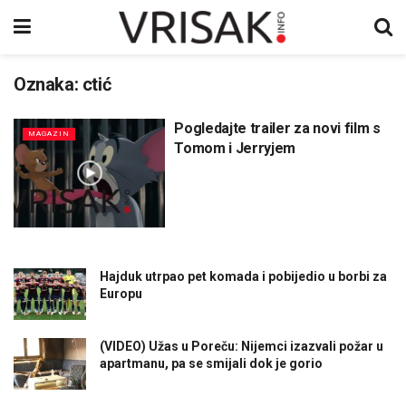
Oznaka:
ctić
Pogledajte trailer za novi film s
MAGAZIN
Tomom i Jerryjem
Hajduk utrpao pet komada i pobijedio u borbi za
Europu
(VIDEO) Užas u Poreču: Nijemci izazvali požar u
apartmanu, pa se smijali dok je gorio