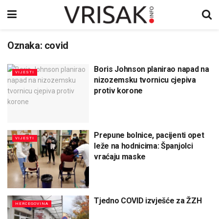
Oznaka:
covid
Boris Johnson planirao napad na
VIJESTI
nizozemsku tvornicu cjepiva
protiv korone
Prepune bolnice, pacijenti opet
VIJESTI
leže na hodnicima: Španjolci
vraćaju maske
Tjedno COVID izvješće za ŽZH
HERCEGOVINA