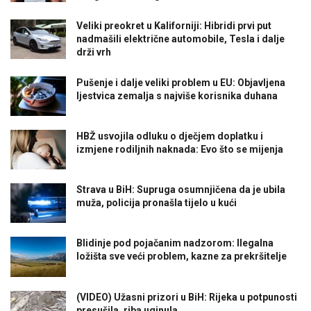
Veliki preokret u Kaliforniji: Hibridi prvi put
nadmašili električne automobile, Tesla i dalje
drži vrh
Pušenje i dalje veliki problem u EU: Objavljena
ljestvica zemalja s najviše korisnika duhana
HBŽ usvojila odluku o dječjem doplatku i
izmjene rodiljnih naknada: Evo što se mijenja
Strava u BiH: Supruga osumnjičena da je ubila
muža, policija pronašla tijelo u kući
Blidinje pod pojačanim nadzorom: Ilegalna
ložišta sve veći problem, kazne za prekršitelje
(VIDEO) Užasni prizori u BiH: Rijeka u potpunosti
presušila, riba uginula