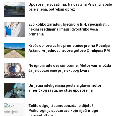
Upozorenje vozačima: Na cesti na Privalju ispale
bale sijena, potreban oprez
Evo koliko zarađuju liječnici u BiH, specijalisti u
nekim sredinama imaju i dvostruko veća
primanja
Kreće obnova važne prometnice prema Posušju i
Aržanu, vrijednost radova gotovo 2 milijuna KM
Ne ignorirajte ove simptome: Motor vam možda
šalje upozorenje prije skupog kvara
Umjetna inteligencija postala glavni motor
američkog rasta, no stižu upozorenja
Želite odgojiti samopouzdano dijete?
Psihologinja upozorava koje riječi mogu
napraviti štetu