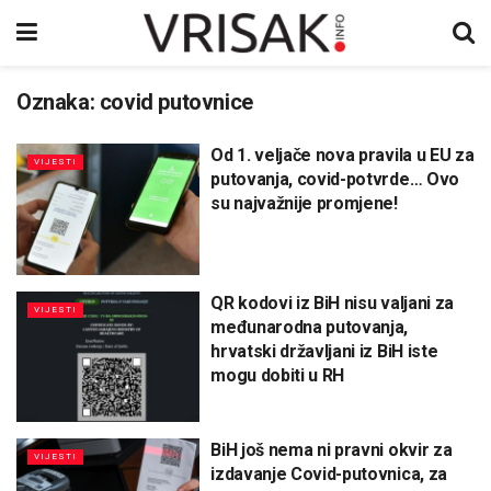
Oznaka:
covid putovnice
Od 1. veljače nova pravila u EU za
VIJESTI
putovanja, covid-potvrde… Ovo
su najvažnije promjene!
QR kodovi iz BiH nisu valjani za
VIJESTI
međunarodna putovanja,
hrvatski državljani iz BiH iste
mogu dobiti u RH
BiH još nema ni pravni okvir za
VIJESTI
izdavanje Covid-putovnica, za