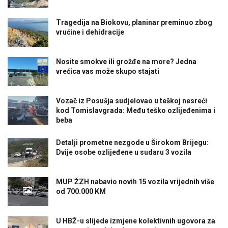
Tragedija na Biokovu, planinar preminuo zbog
vrućine i dehidracije
Nosite smokve ili grožđe na more? Jedna
vrećica vas može skupo stajati
Vozač iz Posušja sudjelovao u teškoj nesreći
kod Tomislavgrada: Među teško ozlijeđenima i
beba
Detalji prometne nezgode u Širokom Brijegu:
Dvije osobe ozlijeđene u sudaru 3 vozila
MUP ŽZH nabavio novih 15 vozila vrijednih više
od 700.000 KM
U HBŽ-u slijede izmjene kolektivnih ugovora za