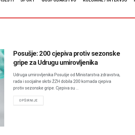
VIJESTI
SPORT
GOSPODARSTVO
KOLUMNE / INTERVJU
Posušje: 200 cjepiva protiv sezonske
gripe za Udrugu umirovljenika
Udruga umirovljenika Posušje od Ministarstva zdravstva,
rada i socijalne skrbi ŽZH dobila 200 komada cjepiva
protiv sezonske gripe. Cjepiva su ...
DETAILS
OPŠIRNIJE