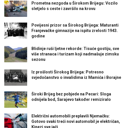
Prometna nezgoda u Širokom Brijegu: Vozilo
sletjelo s ceste i završilo na krovu
Povijesni prizor sa Širokog Brijega: Maturanti
Franjevačke gimnazije na ispitu zrelosti 1943.
godine
Blidinje ruši ljetne rekorde: Tisuće gostiju, sve
više stranaca i turizam koji nadmašuje zimsku
sezonu
Iz prošlosti Širokog Brijega: Potresno
svjedočanstvo o invalidima iz Mamića i Borajne
Široki Brijeg bez pobjede na Pecari: Sloga
odnijela bod, Sarajevo također remiziralo
Električni automobili preplavili Njemačku:
Gotovo svaki treći novi automobil je električan,
Kinezi sve jači