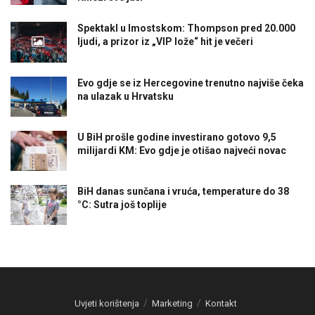
Spektakl u Imostskom: Thompson pred 20.000
ljudi, a prizor iz „VIP lože“ hit je večeri
Evo gdje se iz Hercegovine trenutno najviše čeka
na ulazak u Hrvatsku
U BiH prošle godine investirano gotovo 9,5
milijardi KM: Evo gdje je otišao najveći novac
BiH danas sunčana i vruća, temperature do 38
°C: Sutra još toplije
Uvjeti korištenja
Marketing
Kontakt