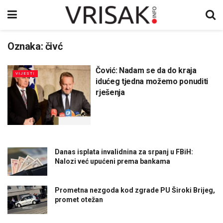
Oznaka:
čivć
Čović: Nadam se da do kraja
VIJESTI
idućeg tjedna možemo ponuditi
rješenja
Danas isplata invalidnina za srpanj u FBiH:
Nalozi već upućeni prema bankama
Prometna nezgoda kod zgrade PU Široki Brijeg,
promet otežan