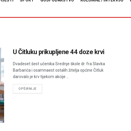
VIJESTI
SPORT
GOSPODARSTVO
KOLUMNE / INTERVJU
U Čitluku prikupljene 44 doze krvi
Dvadeset šest učenika Srednje škole dr. fra Slavka
Barbarića i osamnaest ostalih žitelja općine Čitluk
darovalo je krv tijekom akcije ...
DETAILS
OPŠIRNIJE