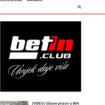
HERCEGOVINA
MAGAZIN
(VIDEO) Užasni prizori u BiH: