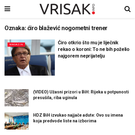
Oznaka:
ćiro blažević nogometni trener
Ćiro otkrio što mu je liječnik
MAGAZIN
rekao o koroni: To ne bih poželio
najgorem neprijatelju
(VIDEO) Užasni prizori u BiH: Rijeka u potpunosti
presušila, riba uginula
HDZ BiH izvukao najjače adute: Ovo su imena
koja predvode liste na izborima