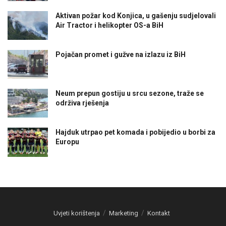
Aktivan požar kod Konjica, u gašenju sudjelovali
Air Tractor i helikopter OS-a BiH
Pojačan promet i gužve na izlazu iz BiH
Neum prepun gostiju u srcu sezone, traže se
održiva rješenja
Hajduk utrpao pet komada i pobijedio u borbi za
Europu
Uvjeti korištenja
Marketing
Kontakt