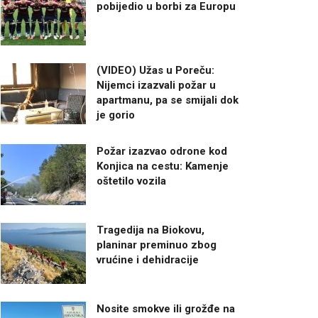
pobijedio u borbi za Europu
(VIDEO) Užas u Poreču:
Nijemci izazvali požar u
apartmanu, pa se smijali dok
je gorio
Požar izazvao odrone kod
Konjica na cestu: Kamenje
oštetilo vozila
Tragedija na Biokovu,
planinar preminuo zbog
vrućine i dehidracije
Nosite smokve ili grožđe na