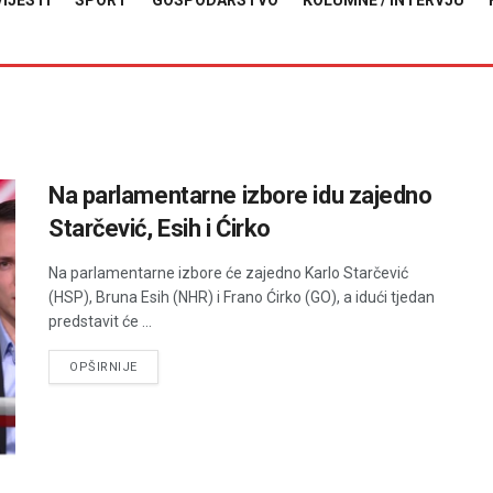
VIJESTI
SPORT
GOSPODARSTVO
KOLUMNE / INTERVJU
Na parlamentarne izbore idu zajedno
Starčević, Esih i Ćirko
Na parlamentarne izbore će zajedno Karlo Starčević
(HSP), Bruna Esih (NHR) i Frano Ćirko (GO), a idući tjedan
predstavit će ...
DETAILS
OPŠIRNIJE