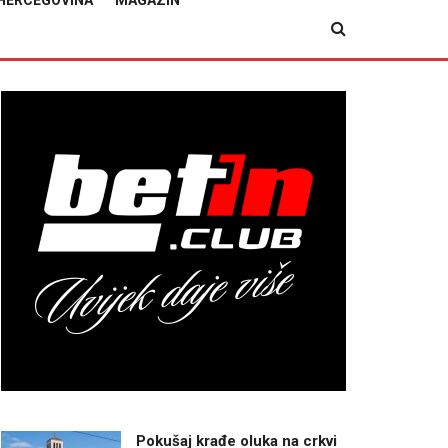
HERCEGOVINA
MAGAZIN
Pokušaj krađe oluka na crkvi