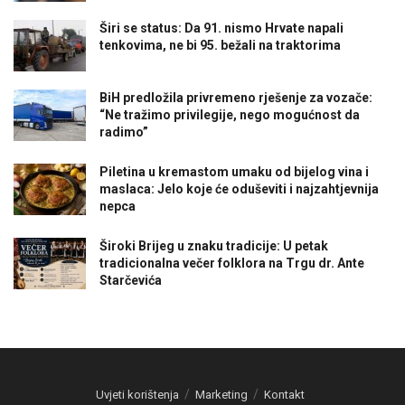
Širi se status: Da 91. nismo Hrvate napali
tenkovima, ne bi 95. bežali na traktorima
BiH predložila privremeno rješenje za vozače:
“Ne tražimo privilegije, nego mogućnost da
radimo”
Piletina u kremastom umaku od bijelog vina i
maslaca: Jelo koje će oduševiti i najzahtjevnija
nepca
Široki Brijeg u znaku tradicije: U petak
tradicionalna večer folklora na Trgu dr. Ante
Starčevića
Uvjeti korištenja
Marketing
Kontakt