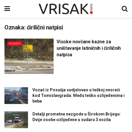
Oznaka:
ćirilični natpisi
Visoke novčane kazne za
VIJESTI
uništavanje latiničnih i ćiriličnih
natpisa
Vozač iz Posušja sudjelovao u teškoj nesreći
kod Tomislavgrada: Među teško ozlijeđenima i
beba
Detalji prometne nezgode u Širokom Brijegu:
Dvije osobe ozlijeđene u sudaru 3 vozila