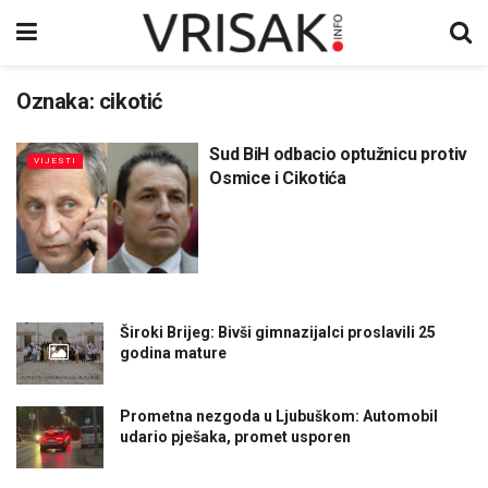
Oznaka:
cikotić
Sud BiH odbacio optužnicu protiv
VIJESTI
Osmice i Cikotića
Široki Brijeg: Bivši gimnazijalci proslavili 25
godina mature
Prometna nezgoda u Ljubuškom: Automobil
udario pješaka, promet usporen