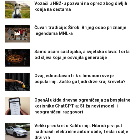
Vozači u HBŽ-u pozvani na oprez zbog divljih
konja na cestama
Čuvari tradicije: Široki Brijeg odao priznanje
legendama MNL-a
Samo osam sastojaka, a svjetska slava: Torta
od šljiva koja je osvojila generacije
Ovaj jednostavan trik s limunom sve je
popularniji: Zašto ga ljudi drže kraj kreveta?
OpenAI ukida dnevna ograničenja za besplatne
korisnike ChatGPT-a: Stižu novi modeli i
neograničeni razgovori
Veliki preokret u Kaliforniji: Hibridi prvi put
nadmašili električne automobile, Tesla i dalje
drži vrh