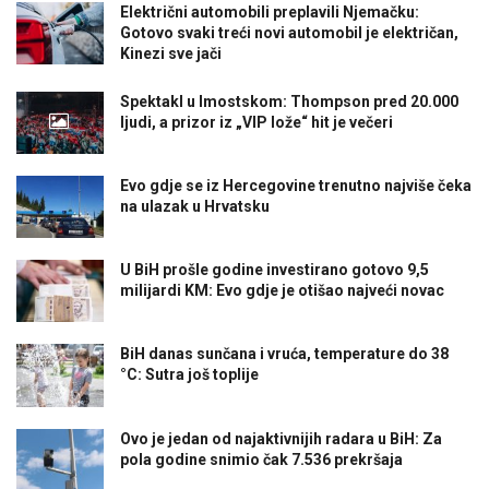
Električni automobili preplavili Njemačku:
Gotovo svaki treći novi automobil je električan,
Kinezi sve jači
Spektakl u Imostskom: Thompson pred 20.000
ljudi, a prizor iz „VIP lože“ hit je večeri
Evo gdje se iz Hercegovine trenutno najviše čeka
na ulazak u Hrvatsku
U BiH prošle godine investirano gotovo 9,5
milijardi KM: Evo gdje je otišao najveći novac
BiH danas sunčana i vruća, temperature do 38
°C: Sutra još toplije
Ovo je jedan od najaktivnijih radara u BiH: Za
pola godine snimio čak 7.536 prekršaja