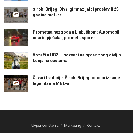
Široki Brijeg: Bivši gimnazijalci proslavili 25
godina mature
Prometna nezgoda u Ljubuškom: Automobil
udario pješaka, promet usporen
Vozači u HBŽ-u pozvani na oprez zbog divljih
konja na cestama
Čuvari tradicije: Široki Brijeg odao priznanje
legendama MNL-a
Uvjeti korištenja
Marketing
Kontakt