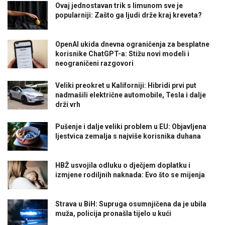
Ovaj jednostavan trik s limunom sve je
popularniji: Zašto ga ljudi drže kraj kreveta?
OpenAI ukida dnevna ograničenja za besplatne
korisnike ChatGPT-a: Stižu novi modeli i
neograničeni razgovori
Veliki preokret u Kaliforniji: Hibridi prvi put
nadmašili električne automobile, Tesla i dalje
drži vrh
Pušenje i dalje veliki problem u EU: Objavljena
ljestvica zemalja s najviše korisnika duhana
HBŽ usvojila odluku o dječjem doplatku i
izmjene rodiljnih naknada: Evo što se mijenja
Strava u BiH: Supruga osumnjičena da je ubila
muža, policija pronašla tijelo u kući