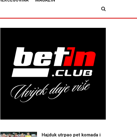
HERCEGOVINA
MAGAZIN
Hajduk utrpao pet komada i