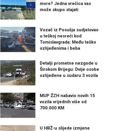
more? Jedna vrećica vas
može skupo stajati
Vozač iz Posušja sudjelovao
u teškoj nesreći kod
Tomislavgrada: Među teško
ozlijeđenima i beba
Detalji prometne nezgode u
Širokom Brijegu: Dvije osobe
ozlijeđene u sudaru 3 vozila
MUP ŽZH nabavio novih 15
vozila vrijednih više od
700.000 KM
U HBŽ-u slijede izmjene