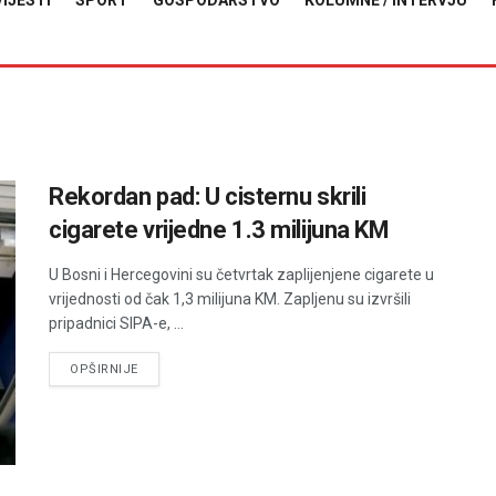
VIJESTI
SPORT
GOSPODARSTVO
KOLUMNE / INTERVJU
Rekordan pad: U cisternu skrili
cigarete vrijedne 1.3 milijuna KM
U Bosni i Hercegovini su četvrtak zaplijenjene cigarete u
vrijednosti od čak 1,3 milijuna KM. Zapljenu su izvršili
pripadnici SIPA-e, ...
DETAILS
OPŠIRNIJE