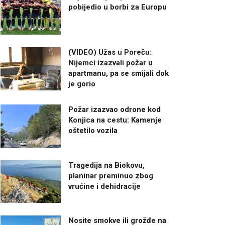
pobijedio u borbi za Europu
(VIDEO) Užas u Poreču:
Nijemci izazvali požar u
apartmanu, pa se smijali dok
je gorio
Požar izazvao odrone kod
Konjica na cestu: Kamenje
oštetilo vozila
Tragedija na Biokovu,
planinar preminuo zbog
vrućine i dehidracije
Nosite smokve ili grožđe na