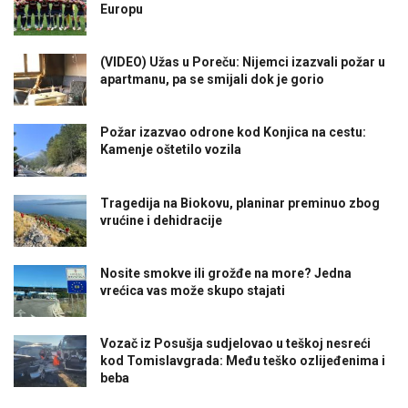
Europu
(VIDEO) Užas u Poreču: Nijemci izazvali požar u
apartmanu, pa se smijali dok je gorio
Požar izazvao odrone kod Konjica na cestu:
Kamenje oštetilo vozila
Tragedija na Biokovu, planinar preminuo zbog
vrućine i dehidracije
Nosite smokve ili grožđe na more? Jedna
vrećica vas može skupo stajati
Vozač iz Posušja sudjelovao u teškoj nesreći
kod Tomislavgrada: Među teško ozlijeđenima i
beba