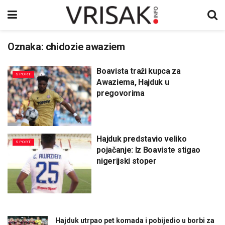
Oznaka:
chidozie awaziem
Boavista traži kupca za
SPORT
Awaziema, Hajduk u
pregovorima
Hajduk predstavio veliko
SPORT
pojačanje: Iz Boaviste stigao
nigerijski stoper
Hajduk utrpao pet komada i pobijedio u borbi za