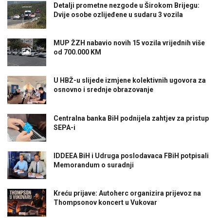
Detalji prometne nezgode u Širokom Brijegu:
Dvije osobe ozlijeđene u sudaru 3 vozila
MUP ŽZH nabavio novih 15 vozila vrijednih više
od 700.000 KM
U HBŽ-u slijede izmjene kolektivnih ugovora za
osnovno i srednje obrazovanje
Centralna banka BiH podnijela zahtjev za pristup
SEPA-i
IDDEEA BiH i Udruga poslodavaca FBiH potpisali
Memorandum o suradnji
Kreću prijave: Autoherc organizira prijevoz na
Thompsonov koncert u Vukovar