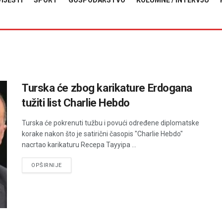
VIJESTI
SPORT
GOSPODARSTVO
KOLUMNE / INTERVJU
Turska će zbog karikature Erdogana
tužiti list Charlie Hebdo
Turska će pokrenuti tužbu i povući određene diplomatske
korake nakon što je satirični časopis "Charlie Hebdo"
nacrtao karikaturu Recepa Tayyipa ...
DETAILS
OPŠIRNIJE