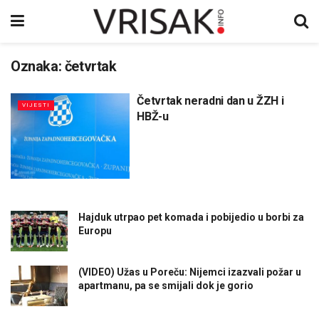
Oznaka:
četvrtak
Četvrtak neradni dan u ŽZH i
VIJESTI
HBŽ-u
Hajduk utrpao pet komada i pobijedio u borbi za
Europu
(VIDEO) Užas u Poreču: Nijemci izazvali požar u
apartmanu, pa se smijali dok je gorio