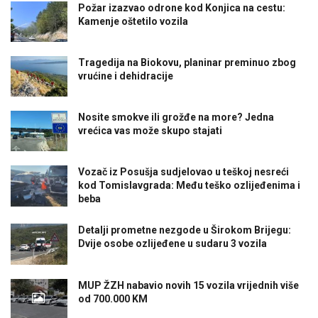
Požar izazvao odrone kod Konjica na cestu:
Kamenje oštetilo vozila
Tragedija na Biokovu, planinar preminuo zbog
vrućine i dehidracije
Nosite smokve ili grožđe na more? Jedna
vrećica vas može skupo stajati
Vozač iz Posušja sudjelovao u teškoj nesreći
kod Tomislavgrada: Među teško ozlijeđenima i
beba
Detalji prometne nezgode u Širokom Brijegu:
Dvije osobe ozlijeđene u sudaru 3 vozila
MUP ŽZH nabavio novih 15 vozila vrijednih više
od 700.000 KM