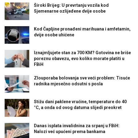
Široki Brijeg: U prevrtanju vozila kod
Sjemenarne ozlijeđene dvije osobe
Kod Čapljine pronađeni marihuana i amfetamin,
dvije osobe uhićene
Iznajmljujete stan za 700 KM? Gotovina ne briše
poreznu obavezu, evo koliko morate platiti u
FBiH
Zlouporaba bolovanja sve veći problem: Tisuće
radnika mjesečno odsutni s posla
Stižu dani paklene vrućine, temperature do 40
°C, a onda od ovog datuma slijedi preokret
Danas isplata invalidnina za srpanj u FBiH:
Nalozi već upućeni prema bankama