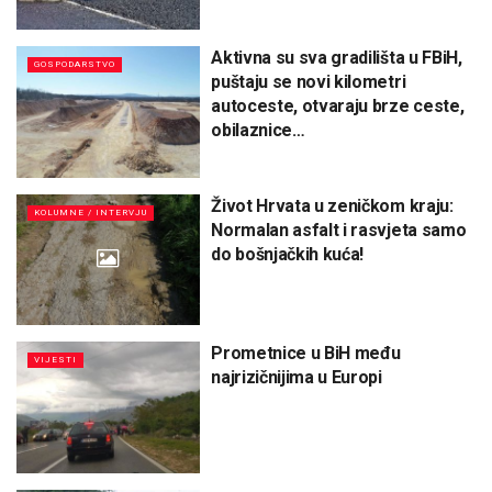
Aktivna su sva gradilišta u FBiH,
GOSPODARSTVO
puštaju se novi kilometri
autoceste, otvaraju brze ceste,
obilaznice…
Život Hrvata u zeničkom kraju:
KOLUMNE / INTERVJU
Normalan asfalt i rasvjeta samo
do bošnjačkih kuća!
Prometnice u BiH među
VIJESTI
najrizičnijima u Europi