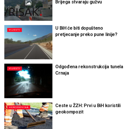
Brijega stvaraju gužvu
U BiH će biti dopušteno
VIJESTI
pretjecanje preko pune linije?
Odgođena rekonstrukcija tunela
VIJESTI
Crnaja
Ceste u ŽZH: Prvi u BiH koristili
HERCEGOVINA
geokompozit