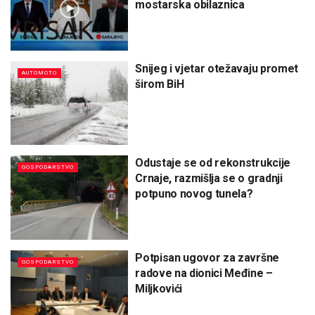
mostarska obilaznica
Snijeg i vjetar otežavaju promet
AUTOMOTO
širom BiH
Odustaje se od rekonstrukcije
GOSPODARSTVO
Crnaje, razmišlja se o gradnji
potpuno novog tunela?
Potpisan ugovor za završne
GOSPODARSTVO
radove na dionici Međine –
Miljkovići