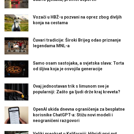
Vozači u HBŽ-u pozvani na oprez zbog divljih
konja na cestama
Čuvari tradicije: Široki Brijeg odao priznanje
legendama MNL-a
Samo osam sastojaka, a svjetska slava: Torta
od šljiva koja je osvojila generacije
Ovaj jednostavan trik s limunom sve je
popularniji: Zašto ga ljudi drže kraj kreveta?
OpenAI ukida dnevna ograničenja za besplatne
korisnike ChatGPT-a: Stižu novi modeli i
neograničeni razgovori
Veliki preokret u Kaliforniji: Hibridi prvi put