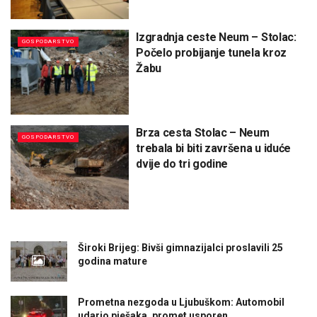
Izgradnja ceste Neum – Stolac:
GOSPODARSTVO
Počelo probijanje tunela kroz
Žabu
Brza cesta Stolac – Neum
GOSPODARSTVO
trebala bi biti završena u iduće
dvije do tri godine
Široki Brijeg: Bivši gimnazijalci proslavili 25
godina mature
Prometna nezgoda u Ljubuškom: Automobil
udario pješaka, promet usporen