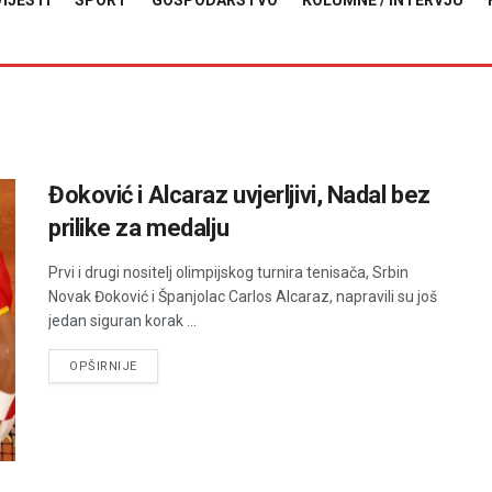
VIJESTI
SPORT
GOSPODARSTVO
KOLUMNE / INTERVJU
Đoković i Alcaraz uvjerljivi, Nadal bez
prilike za medalju
Prvi i drugi nositelj olimpijskog turnira tenisača, Srbin
Novak Đoković i Španjolac Carlos Alcaraz, napravili su još
jedan siguran korak ...
DETAILS
OPŠIRNIJE