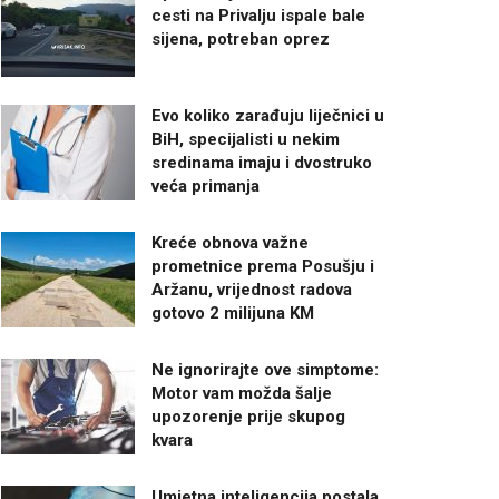
cesti na Privalju ispale bale
sijena, potreban oprez
Evo koliko zarađuju liječnici u
BiH, specijalisti u nekim
sredinama imaju i dvostruko
veća primanja
Kreće obnova važne
prometnice prema Posušju i
Aržanu, vrijednost radova
gotovo 2 milijuna KM
Ne ignorirajte ove simptome:
Motor vam možda šalje
upozorenje prije skupog
kvara
Umjetna inteligencija postala