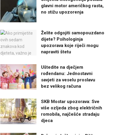
glavni motor američkog rasta,
no stižu upozorenja
Želite odgojiti samopouzdano
dijete? Psihologinja
upozorava koje riječi mogu
napraviti štetu
Uštedite na dječjem
rođendanu: Jednostavni
savjeti za veselu proslavu
bez velikog računa
SKB Mostar upozorava: Sve
više ozljeda zbog električnih
romobila, najčešće stradaju
djeca