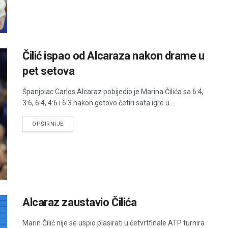
Čilić ispao od Alcaraza nakon drame u
pet setova
Španjolac Carlos Alcaraz pobijedio je Marina Čilića sa 6:4,
3:6, 6:4, 4:6 i 6:3 nakon gotovo četiri sata igre u ...
DETAILS
OPŠIRNIJE
Alcaraz zaustavio Čilića
Marin Čilić nije se uspio plasirati u četvrtfinale ATP turnira