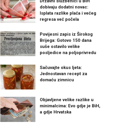
Državni službenici u BiH
dobivaju dodatni novac:
Isplata razlike plaća i većeg
regresa već počela
Povijesni zapis iz Širokog
Brijega: Gotovo 150 dana
suše ostavilo velike
posljedice na poljoprivredu
Sačuvajte okus ljeta:
Jednostavan recept za
domaću zimnicu
Objavljene velike razlike u
minimalcima: Evo gdje je BiH,
a gdje Hrvatska