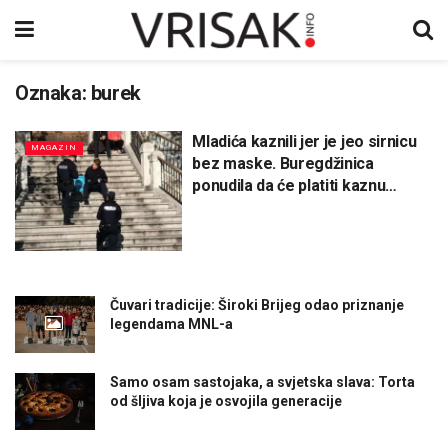
Oznaka:
burek
Mladića kaznili jer je jeo sirnicu
MAGAZIN
bez maske. Buregdžinica
ponudila da će platiti kaznu…
Čuvari tradicije: Široki Brijeg odao priznanje
legendama MNL-a
Samo osam sastojaka, a svjetska slava: Torta
od šljiva koja je osvojila generacije