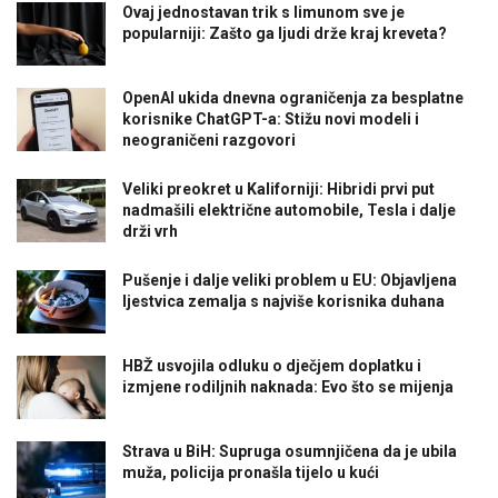
Ovaj jednostavan trik s limunom sve je
popularniji: Zašto ga ljudi drže kraj kreveta?
OpenAI ukida dnevna ograničenja za besplatne
korisnike ChatGPT-a: Stižu novi modeli i
neograničeni razgovori
Veliki preokret u Kaliforniji: Hibridi prvi put
nadmašili električne automobile, Tesla i dalje
drži vrh
Pušenje i dalje veliki problem u EU: Objavljena
ljestvica zemalja s najviše korisnika duhana
HBŽ usvojila odluku o dječjem doplatku i
izmjene rodiljnih naknada: Evo što se mijenja
Strava u BiH: Supruga osumnjičena da je ubila
muža, policija pronašla tijelo u kući