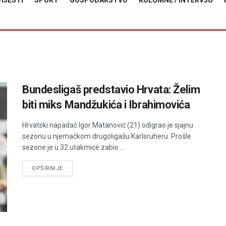
VIJESTI
SPORT
GOSPODARSTVO
KOLUMNE / INTERVJU
Bundesligaš predstavio Hrvata: Želim
biti miks Mandžukića i Ibrahimovića
Hrvatski napadač Igor Matanović (21) odigrao je sjajnu
sezonu u njemačkom drugoligašu Karlsruheru. Prošle
sezone je u 32 utakmice zabio ...
DETAILS
OPŠIRNIJE