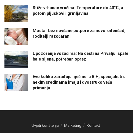
Stiže vrhunac vrućina: Temperature do 40°C, a
potom pljuskovi i grmljavina
Mostar bez novčane potpore za novorođenčad,
roditelji razočarani
Upozorenje vozačima: Na cesti na Privalju ispale
bale sijena, potreban oprez
Evo koliko zarađuju liječnici u BiH, specijalisti u
nekim sredinama imaju i dvostruko veća
primanja
Uvjeti korištenja
Marketing
Kontakt