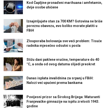
Kod Čapljine pronađeni marihuana i amfetamin,
dvije osobe uhićene
Iznajmljujete stan za 700 KM? Gotovina ne briše
poreznu obavezu, evo koliko morate platiti u
FBiH
Zlouporaba bolovanja sve veći problem: Tisuće
radnika mjesečno odsutni s posla
Stižu dani paklene vrućine, temperature do 40
°C, a onda od ovog datuma slijedi preokret
Danas isplata invalidnina za srpanj u FBiH:
Nalozi već upućeni prema bankama
Povijesni prizor sa Širokog Brijega: Maturanti
Franjevačke gimnazije na ispitu zrelosti 1943.
godine