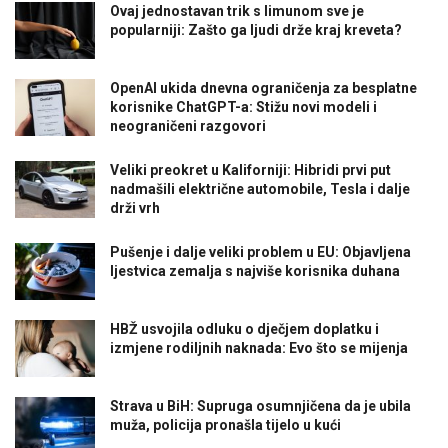
Ovaj jednostavan trik s limunom sve je
popularniji: Zašto ga ljudi drže kraj kreveta?
OpenAI ukida dnevna ograničenja za besplatne
korisnike ChatGPT-a: Stižu novi modeli i
neograničeni razgovori
Veliki preokret u Kaliforniji: Hibridi prvi put
nadmašili električne automobile, Tesla i dalje
drži vrh
Pušenje i dalje veliki problem u EU: Objavljena
ljestvica zemalja s najviše korisnika duhana
HBŽ usvojila odluku o dječjem doplatku i
izmjene rodiljnih naknada: Evo što se mijenja
Strava u BiH: Supruga osumnjičena da je ubila
muža, policija pronašla tijelo u kući