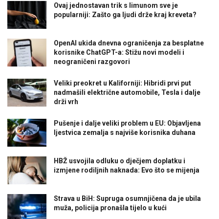
Ovaj jednostavan trik s limunom sve je
popularniji: Zašto ga ljudi drže kraj kreveta?
OpenAI ukida dnevna ograničenja za besplatne
korisnike ChatGPT-a: Stižu novi modeli i
neograničeni razgovori
Veliki preokret u Kaliforniji: Hibridi prvi put
nadmašili električne automobile, Tesla i dalje
drži vrh
Pušenje i dalje veliki problem u EU: Objavljena
ljestvica zemalja s najviše korisnika duhana
HBŽ usvojila odluku o dječjem doplatku i
izmjene rodiljnih naknada: Evo što se mijenja
Strava u BiH: Supruga osumnjičena da je ubila
muža, policija pronašla tijelo u kući