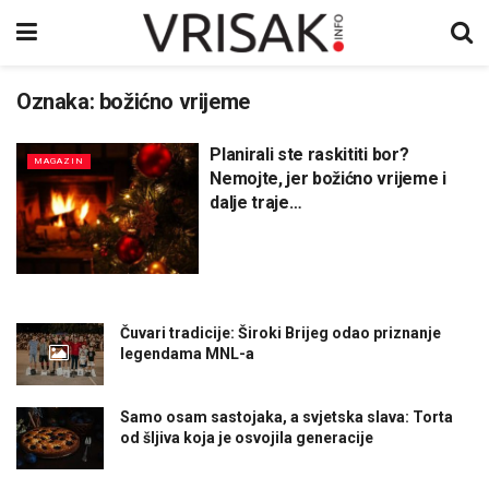
Oznaka:
božićno vrijeme
Planirali ste raskititi bor?
MAGAZIN
Nemojte, jer božićno vrijeme i
dalje traje…
Čuvari tradicije: Široki Brijeg odao priznanje
legendama MNL-a
Samo osam sastojaka, a svjetska slava: Torta
od šljiva koja je osvojila generacije