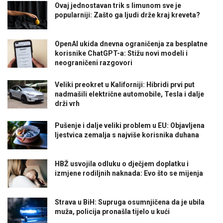
Ovaj jednostavan trik s limunom sve je
popularniji: Zašto ga ljudi drže kraj kreveta?
OpenAI ukida dnevna ograničenja za besplatne
korisnike ChatGPT-a: Stižu novi modeli i
neograničeni razgovori
Veliki preokret u Kaliforniji: Hibridi prvi put
nadmašili električne automobile, Tesla i dalje
drži vrh
Pušenje i dalje veliki problem u EU: Objavljena
ljestvica zemalja s najviše korisnika duhana
HBŽ usvojila odluku o dječjem doplatku i
izmjene rodiljnih naknada: Evo što se mijenja
Strava u BiH: Supruga osumnjičena da je ubila
muža, policija pronašla tijelo u kući