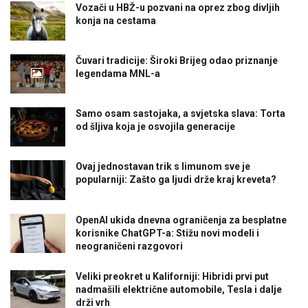
Vozači u HBŽ-u pozvani na oprez zbog divljih
konja na cestama
Čuvari tradicije: Široki Brijeg odao priznanje
legendama MNL-a
Samo osam sastojaka, a svjetska slava: Torta
od šljiva koja je osvojila generacije
Ovaj jednostavan trik s limunom sve je
popularniji: Zašto ga ljudi drže kraj kreveta?
OpenAI ukida dnevna ograničenja za besplatne
korisnike ChatGPT-a: Stižu novi modeli i
neograničeni razgovori
Veliki preokret u Kaliforniji: Hibridi prvi put
nadmašili električne automobile, Tesla i dalje
drži vrh