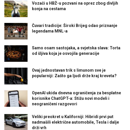
Vozači u HBŽ-u pozvani na oprez zbog divljih
konja na cestama
Čuvari tradicije: Široki Brijeg odao priznanje
legendama MNL-a
Samo osam sastojaka, a svjetska slava: Torta
od šljiva koja je osvojila generacije
Ovaj jednostavan trik s limunom sve je
popularniji: Zašto ga ljudi drže kraj kreveta?
OpenAI ukida dnevna ograničenja za besplatne
korisnike ChatGPT-a: Stižu novi modeli i
neograničeni razgovori
Veliki preokret u Kaliforniji: Hibridi prvi put
nadmašili električne automobile, Tesla i dalje
drži vrh