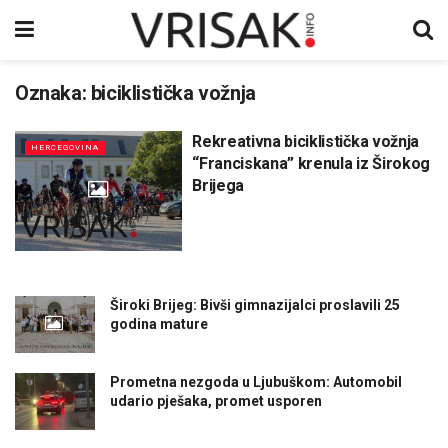
Oznaka:
biciklistička vožnja
Rekreativna biciklistička vožnja
HERCEGOVINA
“Franciskana” krenula iz Širokog
Brijega
Široki Brijeg: Bivši gimnazijalci proslavili 25
godina mature
Prometna nezgoda u Ljubuškom: Automobil
udario pješaka, promet usporen