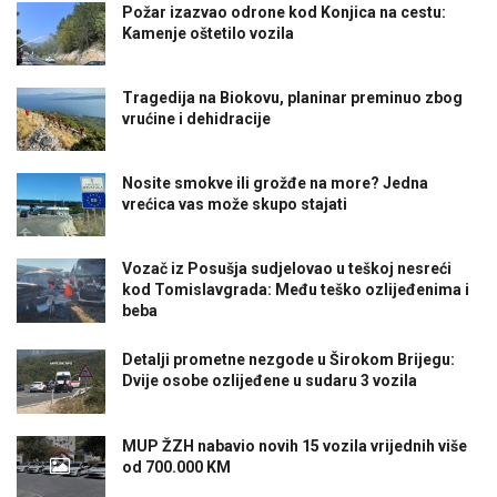
Požar izazvao odrone kod Konjica na cestu:
Kamenje oštetilo vozila
Tragedija na Biokovu, planinar preminuo zbog
vrućine i dehidracije
Nosite smokve ili grožđe na more? Jedna
vrećica vas može skupo stajati
Vozač iz Posušja sudjelovao u teškoj nesreći
kod Tomislavgrada: Među teško ozlijeđenima i
beba
Detalji prometne nezgode u Širokom Brijegu:
Dvije osobe ozlijeđene u sudaru 3 vozila
MUP ŽZH nabavio novih 15 vozila vrijednih više
od 700.000 KM