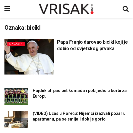
Oznaka:
bicikl
Papa Franjo darovao bicikl koji je
MAGAZIN
dobio od svjetskog prvaka
Hajduk utrpao pet komada i pobijedio u borbi za
Europu
(VIDEO) Užas u Poreču: Nijemci izazvali požar u
apartmanu, pa se smijali dok je gorio