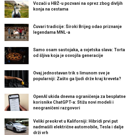
Vozači u HBŽ-u pozvani na oprez zbog divljih
konja na cestama
Čuvari tradicije: Široki Brijeg odao priznanje
legendama MNL-a
Samo osam sastojaka, a svjetska slava: Torta
od šljiva koja je osvojila generacije
Ovaj jednostavan trik s limunom sve je
popularniji: Zašto ga ljudi drže kraj kreveta?
OpenAI ukida dnevna ograničenja za besplatne
korisnike ChatGPT-a: Stižu novi modeli i
neograničeni razgovori
Veliki preokret u Kaliforniji: Hibridi prvi put
nadmašili električne automobile, Tesla i dalje
drži vrh