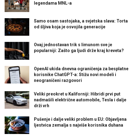
legendama MNL-a
Samo osam sastojaka, a svjetska slava: Torta
od šljiva koja je osvojila generacije
Ovaj jednostavan trik s limunom sve je
popularniji: Zašto ga ljudi drže kraj kreveta?
OpenAI ukida dnevna ograničenja za besplatne
korisnike ChatGPT-a: Stižu novi modeli i
neograničeni razgovori
Veliki preokret u Kaliforniji: Hibridi prvi put
nadmašili električne automobile, Tesla i dalje
drži vrh
Pušenje i dalje veliki problem u EU: Objavljena
ljestvica zemalja s najviše korisnika duhana