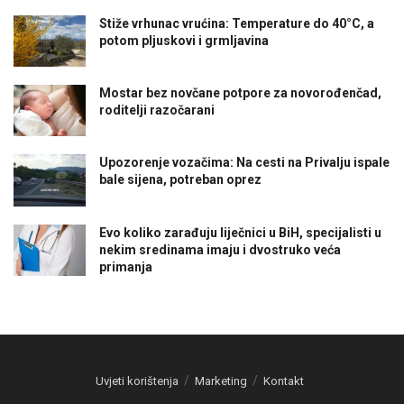
Stiže vrhunac vrućina: Temperature do 40°C, a
potom pljuskovi i grmljavina
Mostar bez novčane potpore za novorođenčad,
roditelji razočarani
Upozorenje vozačima: Na cesti na Privalju ispale
bale sijena, potreban oprez
Evo koliko zarađuju liječnici u BiH, specijalisti u
nekim sredinama imaju i dvostruko veća
primanja
Uvjeti korištenja
Marketing
Kontakt