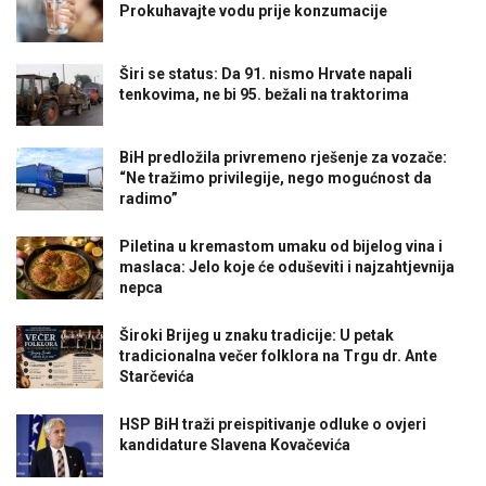
Prokuhavajte vodu prije konzumacije
Širi se status: Da 91. nismo Hrvate napali
tenkovima, ne bi 95. bežali na traktorima
BiH predložila privremeno rješenje za vozače:
“Ne tražimo privilegije, nego mogućnost da
radimo”
Piletina u kremastom umaku od bijelog vina i
maslaca: Jelo koje će oduševiti i najzahtjevnija
nepca
Široki Brijeg u znaku tradicije: U petak
tradicionalna večer folklora na Trgu dr. Ante
Starčevića
HSP BiH traži preispitivanje odluke o ovjeri
kandidature Slavena Kovačevića